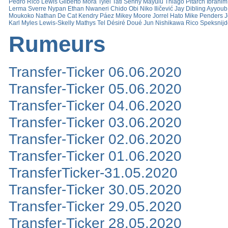
Rumeurs
Valentin Carboni
Rayane Bounida
Héctor Fort
Oscar Bobb
Dean Huijsen
Pape 
Dudú
Honest Ahanor
Kaden Braithwaite
Noam Emeran
Rocco Žiković
Gael Álv
Jazuli
Kader Meïté
Franco Mastantuono
Paul Wanner
Francis Onyeka
Mathis 
Denner
Divine Mukasa
Tom Bischof
Estêvão Willian
Guille Fernández
Antoni M
Karetsas
Luis Guilherme
Noah Darvich
Claudio Echeverri
Lincoln
Adam Qaroua
Pedro
Rico Lewis
Gilberto Mora
Tylel Tati
Senny Mayulu
Thiago Pitarch
Ibrahi
Lerma
Sverre Nypan
Ethan Nwaneri
Chido Obi
Niko Iličević
Jay Dibling
Ayyoub
Moukoko
Nathan De Cat
Kendry Páez
Mikey Moore
Jorrel Hato
Mike Penders
J
Karl
Myles Lewis-Skelly
Mathys Tel
Désiré Doué
Jun Nishikawa
Rico Speksnijd
Rumeurs
Transfer-Ticker 06.06.2020
Transfer-Ticker 05.06.2020
Transfer-Ticker 04.06.2020
Transfer-Ticker 03.06.2020
Transfer-Ticker 02.06.2020