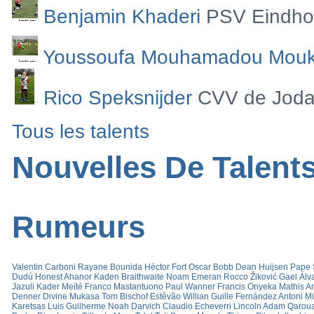
0 Commentaire
plus de commentaires
Top Players
Benjamin Khaderi
PSV Eindh
Youssoufa Mouhamadou Mou
Rico Speksnijder
CVV de Joda
Tous les talents
Nouvelles De Talent