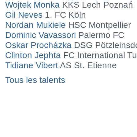
Nouveaux Talents Du
Karim Sow
FC Lausanne Sport
Roy Snip
FC Bayern Munich
Mark Monserrat
Holstein Kiel
Wojtek Monka
KKS Lech Poznań
Gil Neves
1. FC Köln
Nordan Mukiele
HSC Montpellier
Dominic Vavassori
Palermo FC
Oskar Procházka
DSG Pötzleinsdo
Clinton Jephta
FC International Tu
Tidiane Vibert
AS St. Etienne
Tous les talents