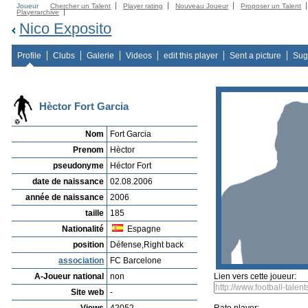
Joueur
Chercher un Talent
Player rating
Nouveau Joueur
Proposer un Talent
Playerarchive
Nico Exposito
Profile
Clubs
Galerie
Videos
edit this player
Sent a picture
Sug
Hèctor Fort Garcia
Nom
Fort Garcia
Prenom
Hèctor
pseudonyme
Héctor Fort
date de naissance
02.08.2006
année de naissance
2006
taille
185
Nationalité
Espagne
position
Défense,Right back
association
FC Barcelone
A-Joueur national
non
Lien vers cette joueur:
Site web
-