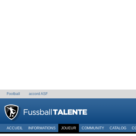
Football
accord ASF
ACCUEIL
INFORMATIONS
JOUEUR
COMMUNITY
CATALOG
C