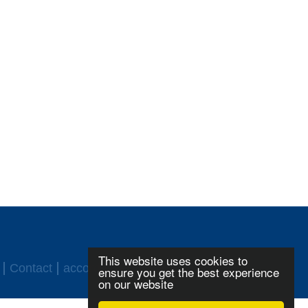
This website uses cookies to
Contact
accord ASF
Login
ensure you get the best experience
on our website