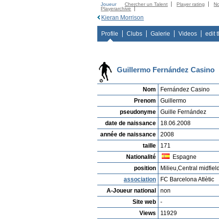
Joueur
Chercher un Talent
Player rating
N
Playerarchive
Kieran Morrison
Profile
Clubs
Galerie
Videos
edit 
Guillermo Fernández Casino
Nom
Fernández Casino
Prenom
Guillermo
pseudonyme
Guille Fernández
date de naissance
18.06.2008
année de naissance
2008
taille
171
Nationalité
Espagne
position
Milieu,Central midfiel
association
FC Barcelona Atlètic
A-Joueur national
non
Site web
-
Views
11929