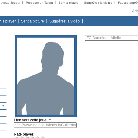
ouveau Joueur
Proposer un Talent
Sent a picture
Sugg�rez la vid�o
Fausse entr
Adr
this player
Sent a picture
Suggérez la vidéo
der
Lien vers cette joueur:
Rate player: