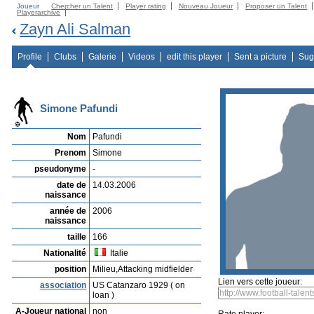
Joueur
Chercher un Talent
Player rating
Nouveau Joueur
Proposer un Talent
Playerarchive
Zayn Ali Salman
Profile
Clubs
Galerie
Videos
edit this player
Sent a picture
Sug
Simone Pafundi
Nom
Pafundi
Prenom
Simone
pseudonyme
-
date de
14.03.2006
naissance
année de
2006
naissance
taille
166
Nationalité
Italie
position
Milieu,Attacking midfielder
Lien vers cette joueur:
association
US Catanzaro 1929 ( on
loan )
A-Joueur national
non