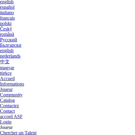
Informations
Joueur
Community
Catalog
Contactez
Contact
accord ASF
Login
Joueur
Chercher un Talent
Player rating
Nouveau Joueur
Proposer un Talent
Sent a picture
Sugg�rez la vid�o
Fausse entr�e
Playerarchive
Josh McPake
Profile
Clubs
Galerie
Videos
edit this player
Sent a picture
Oscar Bobb