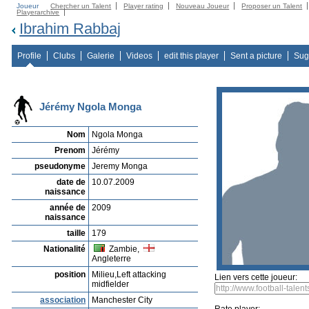
Joueur
Chercher un Talent
Player rating
Nouveau Joueur
Proposer un Talent
Playerarchive
Ibrahim Rabbaj
Profile
Clubs
Galerie
Videos
edit this player
Sent a picture
Sug
Jérémy Ngola Monga
Nom
Ngola Monga
Prenom
Jérémy
pseudonyme
Jeremy Monga
date de
10.07.2009
naissance
année de
2009
naissance
taille
179
Nationalité
Zambie,
Angleterre
position
Milieu,Left attacking
Lien vers cette joueur:
midfielder
association
Manchester City