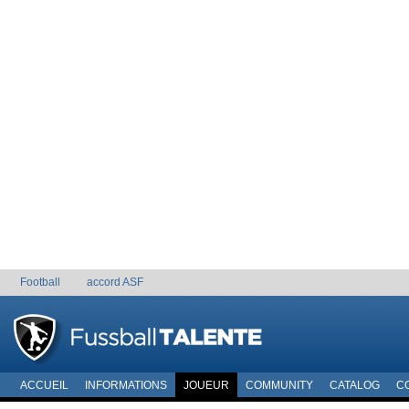
Football
accord ASF
ACCUEIL
INFORMATIONS
JOUEUR
COMMUNITY
CATALOG
C