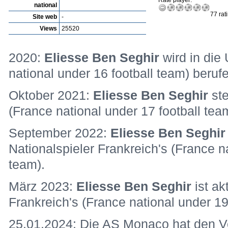
Rate player:
national
77 rat
Site web
-
Views
25520
2020:
Eliesse Ben Seghir
wird in die
national under 16 football team) beruf
Oktober 2021:
Eliesse Ben Seghir
st
(France national under 17 football tea
September 2022:
Eliesse Ben Seghi
Nationalspieler Frankreich's (France n
team).
März 2023:
Eliesse Ben Seghir
ist ak
Frankreich's (France national under 19
25.01.2024: Die AS Monaco hat den V