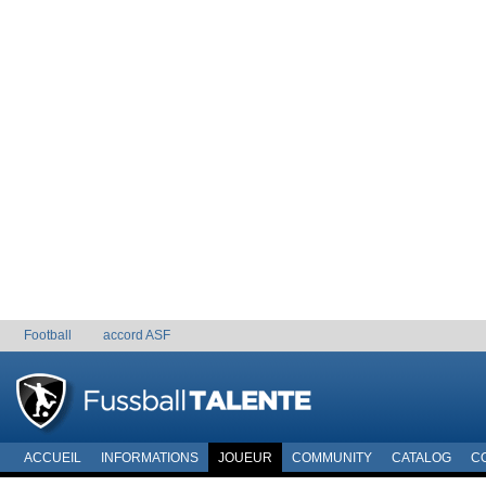
Football
accord ASF
ACCUEIL
INFORMATIONS
JOUEUR
COMMUNITY
CATALOG
C