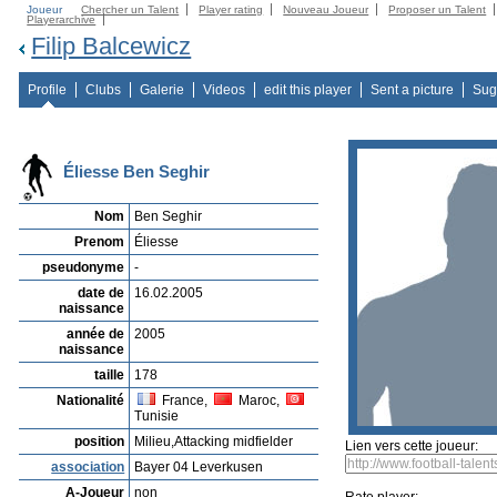
Joueur
Chercher un Talent
Player rating
Nouveau Joueur
Proposer un Talent
Playerarchive
Filip Balcewicz
Profile
Clubs
Galerie
Videos
edit this player
Sent a picture
Sug
Éliesse Ben Seghir
Nom
Ben Seghir
Prenom
Éliesse
pseudonyme
-
date de
16.02.2005
naissance
année de
2005
naissance
taille
178
Nationalité
France,
Maroc,
Tunisie
position
Milieu,Attacking midfielder
Lien vers cette joueur:
association
Bayer 04 Leverkusen
A-Joueur
non