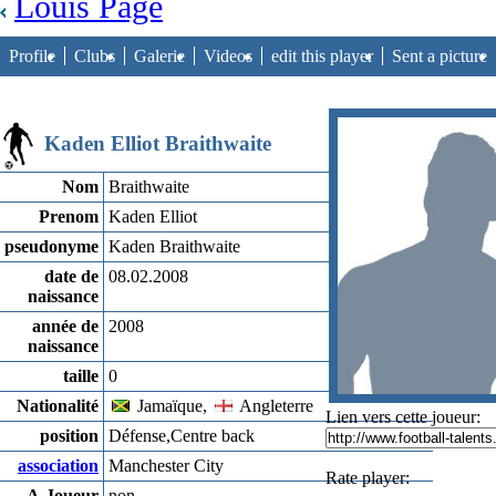
Louis Page
Profile
Clubs
Galerie
Videos
edit this player
Sent a picture
Kaden Elliot Braithwaite
Nom
Braithwaite
Prenom
Kaden Elliot
pseudonyme
Kaden Braithwaite
date de
08.02.2008
naissance
année de
2008
naissance
taille
0
Nationalité
Jamaïque,
Angleterre
Lien vers cette joueur:
position
Défense,Centre back
association
Manchester City
Rate player:
A-Joueur
non