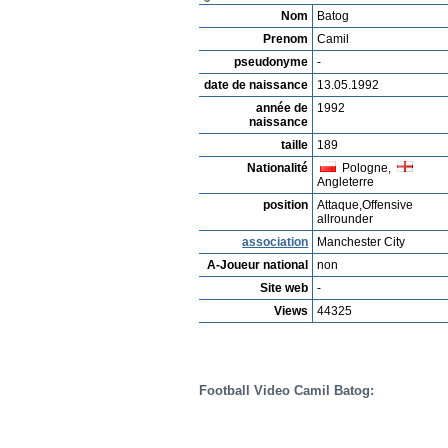
Nom
Batog
Prenom
Camil
pseudonyme
-
date de naissance
13.05.1992
année de
1992
naissance
taille
189
Nationalité
Pologne,
Angleterre
position
Attaque,Offensive
allrounder
association
Manchester City
A-Joueur national
non
Site web
-
Views
44325
Football Video Camil Batog: