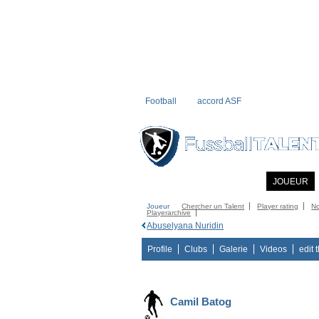
Football
accord ASF
ACCUEIL
INFORMATIONS
JOUEUR
Joueur
Chercher un Talent
Player rating
N
Playerarchive
Abuselyana Nuridin
Profile
Clubs
Galerie
Videos
edit 
Camil Batog