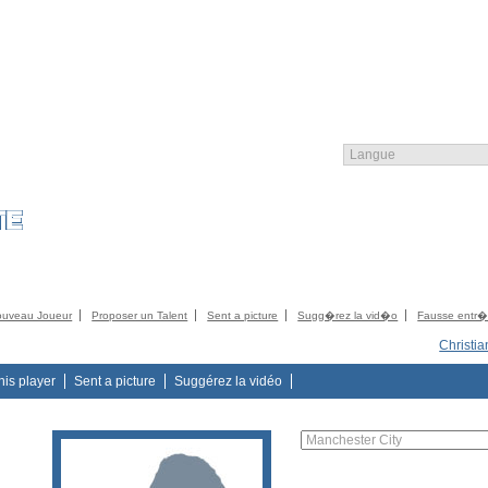
COMMUNITY
CATALOG
CONTACTEZ
CONTACT
ACCORD ASF
LO
ouveau Joueur
Proposer un Talent
Sent a picture
Sugg�rez la vid�o
Fausse entr
Christi
this player
Sent a picture
Suggérez la vidéo