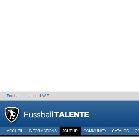
Football
accord ASF
ACCUEIL
INFORMATIONS
JOUEUR
COMMUNITY
CATALOG
C