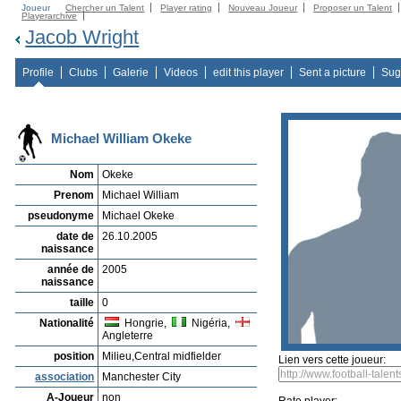
Joueur
Chercher un Talent
Player rating
Nouveau Joueur
Proposer un Talent
Playerarchive
Jacob Wright
Profile
Clubs
Galerie
Videos
edit this player
Sent a picture
Sug
Michael William Okeke
Nom
Okeke
Prenom
Michael William
pseudonyme
Michael Okeke
date de
26.10.2005
naissance
année de
2005
naissance
taille
0
Nationalité
Hongrie,
Nigéria,
Angleterre
position
Milieu,Central midfielder
Lien vers cette joueur:
association
Manchester City
A-Joueur
non