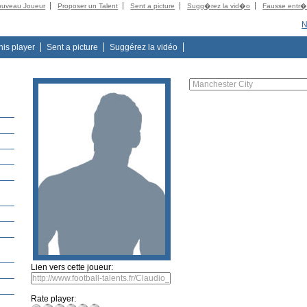
ouveau Joueur
Proposer un Talent
Sent a picture
Sugg�rez la vid�o
Fausse entr
N
this player
Sent a picture
Suggérez la vidéo
Lien vers cette joueur:
Rate player: