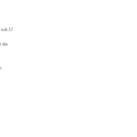
l sub 17
r die
r