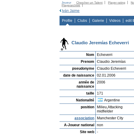
Joueur
Chercher un Talent
Player rating
N
Playerarchive
Iván Jaime
Profile
Clubs
Galerie
Videos
edit 
Claudio Jeremías Echeverri
Nom
Echeverri
Prenom
Claudio Jeremías
pseudonyme
Claudio Echeverri
date de naissance
02.01.2006
année de
2006
naissance
taille
171
Nationalité
Argentine
position
Milieu,Attacking
midfielder
association
Manchester City
A-Joueur national
non
Site web
-