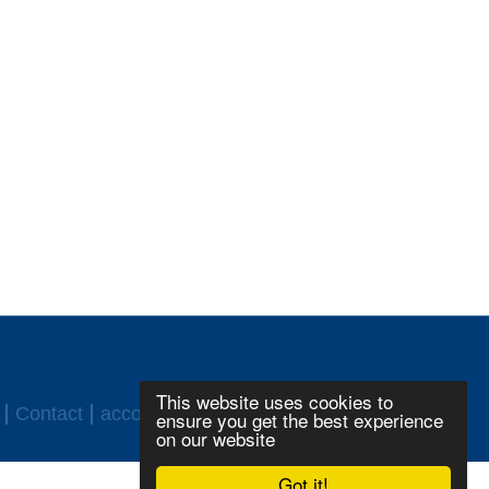
This website uses cookies to
Contact
accord ASF
Login
ensure you get the best experience
on our website
Got it!