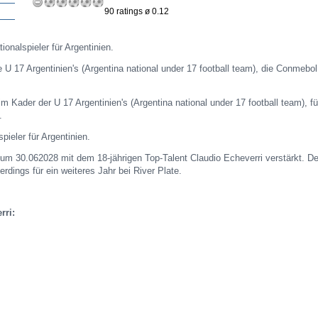
90 ratings ø 0.12
tionalspieler für Argentinien.
die U 17 Argentinien's (Argentina national under 17 football team), die Conmebo
im Kader der U 17 Argentinien's (Argentina national under 17 football team), fü
.
spieler für Argentinien.
zum 30.062028 mit dem 18-jährigen Top-Talent Claudio Echeverri verstärkt. De
lerdings für ein weiteres Jahr bei River Plate.
rri: