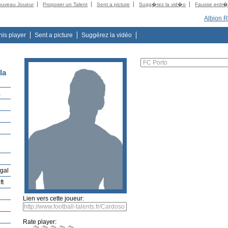
ouveau Joueur
Proposer un Talent
Sent a picture
Sugg�rez la vid�o
Fausse entr
Albion 
this player
Sent a picture
Suggérez la vidéo
la
a
gal
ft
Lien vers cette joueur:
Rate player: