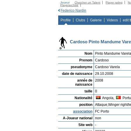
Joueur
Chercher un Talent
Player rating
N
Playerarchive
Federico Nardin
Profile
Clubs
Galerie
Videos
edit 
Cardoso Pinto Mandume Vare
Nom
Pinto Mandume Varel
Prenom
Cardoso
pseudonyme
Cardoso Varela
date de naissance
29.10.2008
année de
2008
naissance
taille
0
Nationalité
Angola,
Portu
position
Attaque,Winger right/le
association
FC Porto
A-Joueur national
non
Site web
-