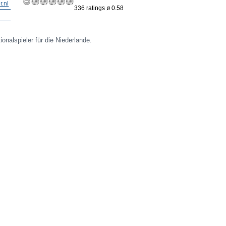
r.nl
336 ratings ø 0.58
onalspieler für die Niederlande.