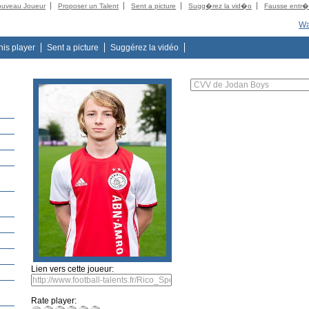
ouveau Joueur
Proposer un Talent
Sent a picture
Sugg�rez la vid�o
Fausse entr
Wa
this player
Sent a picture
Suggérez la vidéo
Lien vers cette joueur:
Rate player: