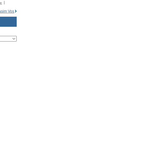
�e
sim Vos