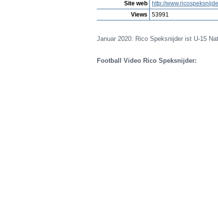
Site web
http://www.ricospeksnijde
Views
53991
Januar
2020: Rico Speksnijder ist U-15 Nati
Football Video Rico Speksnijder: