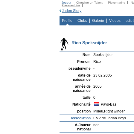
Joueur
Chercher un Talent
Player rating
N
Playerarchive
Jaden Slory
Profile
Clubs
Galerie
Videos
edit 
Rico Speksnijder
Nom
Speksnijder
Prenom
Rico
pseudonyme
-
date de
23.02.2005
naissance
année de
2005
naissance
taille
0
Nationalité
Pays-Bas
position
Milieu,Right winger
association
CVV de Jodan Boys
A-Joueur
non
national