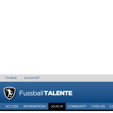
Football
accord ASF
ACCUEIL
INFORMATIONS
JOUEUR
COMMUNITY
CATALOG
C