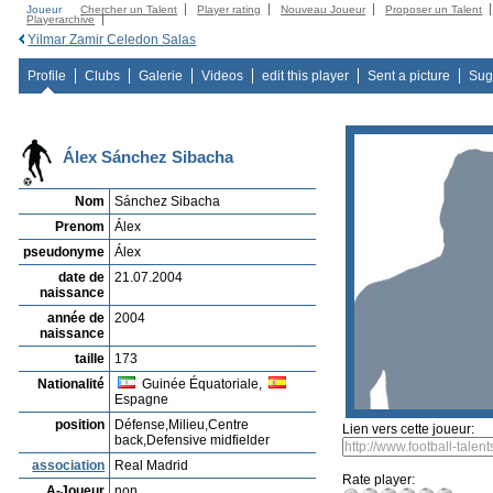
Joueur
Chercher un Talent
Player rating
Nouveau Joueur
Proposer un Talent
Playerarchive
Yilmar Zamir Celedon Salas
Profile
Clubs
Galerie
Videos
edit this player
Sent a picture
Sug
Álex Sánchez Sibacha
Nom
Sánchez Sibacha
Prenom
Álex
pseudonyme
Álex
date de
21.07.2004
naissance
année de
2004
naissance
taille
173
Nationalité
Guinée Équatoriale,
Espagne
position
Défense,Milieu,Centre
Lien vers cette joueur:
back,Defensive midfielder
association
Real Madrid
Rate player:
A-Joueur
non