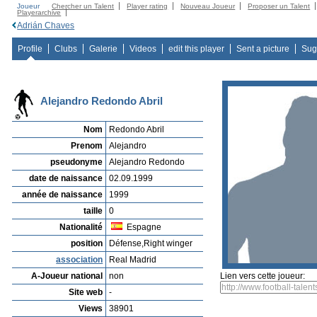
Joueur
Chercher un Talent
Player rating
Nouveau Joueur
Proposer un Talent
Playerarchive
Adrián Chaves
Profile
Clubs
Galerie
Videos
edit this player
Sent a picture
Sug
Alejandro Redondo Abril
Nom
Redondo Abril
Prenom
Alejandro
pseudonyme
Alejandro Redondo
date de naissance
02.09.1999
année de naissance
1999
taille
0
Nationalité
Espagne
position
Défense,Right winger
association
Real Madrid
A-Joueur national
non
Lien vers cette joueur:
Site web
-
Views
38901