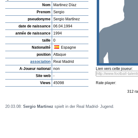
Nom
Martinez Díaz
Prenom
Sergio
pseudonyme
Sergio Martínez
date de naissance
06.04.1994
année de naissance
1994
taille
0
Nationalité
Espagne
position
Attaque
association
Real Madrid
A-Joueur national
non
Lien vers cette joueur:
Site web
-
Views
45098
Rate player:
312 ra
20.03.08:
Sergio Martinez
spielt in der Real Madrid- Jugend.