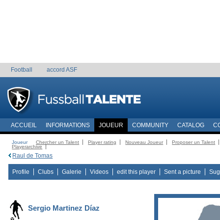
Football
accord ASF
ACCUEIL
INFORMATIONS
JOUEUR
COMMUNITY
CATALOG
C
Joueur
Chercher un Talent
Player rating
Nouveau Joueur
Proposer un Talent
Playerarchive
Raul de Tomas
Profile
Clubs
Galerie
Videos
edit this player
Sent a picture
Sug
Sergio Martinez Díaz