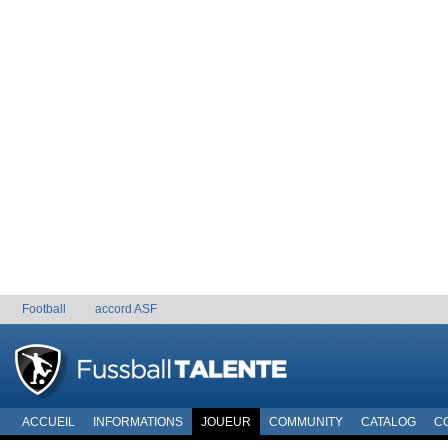
Football
accord ASF
ACCUEIL
INFORMATIONS
JOUEUR
COMMUNITY
CATALOG
C