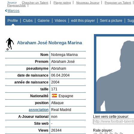
Joueur
Chercher un Talent
Player rating
Nouveau Joueur
Proposer un Talent
Playerarchive
Marcos
Profile
Clubs
Galerie
Videos
edit this player
Sent a picture
Sug
Abraham José Nobrega Marina
Nom
Nobrega Marina
Prenom
Abraham José
pseudonyme
Abraham
date de naissance
06.04.2004
année de naissance
2004
taille
171
Nationalité
Espagne
position
Attaque
association
Real Madrid
A-Joueur national
non
Lien vers cette joueur:
Site web
-
Views
26344
Rate player: