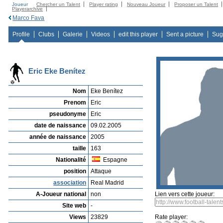
Joueur
Chercher un Talent
Player rating
Nouveau Joueur
Proposer un Talent
Playerarchive
Marco Fava
Profile
Clubs
Galerie
Videos
edit this player
Sent a picture
Sug
Eric Eke Benítez
Nom
Eke Benítez
Prenom
Eric
pseudonyme
Eric
date de naissance
09.02.2005
année de naissance
2005
taille
163
Nationalité
Espagne
position
Attaque
association
Real Madrid
A-Joueur national
non
Lien vers cette joueur:
Site web
-
Views
23829
Rate player: