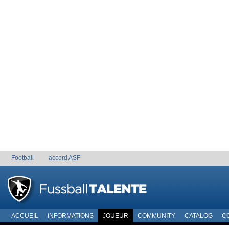
Football
accord ASF
ACCUEIL
INFORMATIONS
JOUEUR
COMMUNITY
CATALOG
C