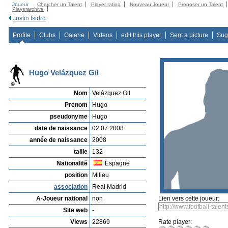
Joueur
Chercher un Talent
Player rating
Nouveau Joueur
Proposer un Talent
Playerarchive
Justin Isidro
Profile
Clubs
Galerie
Videos
edit this player
Sent a picture
Sug
Hugo Velázquez Gil
Nom
Velázquez Gil
Prenom
Hugo
pseudonyme
Hugo
date de naissance
02.07.2008
année de naissance
2008
taille
132
Nationalité
Espagne
position
Milieu
association
Real Madrid
A-Joueur national
non
Lien vers cette joueur:
Site web
-
Views
22869
Rate player: