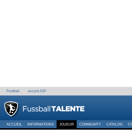
Football
accord ASF
ACCUEIL
INFORMATIONS
JOUEUR
COMMUNITY
CATALOG
C