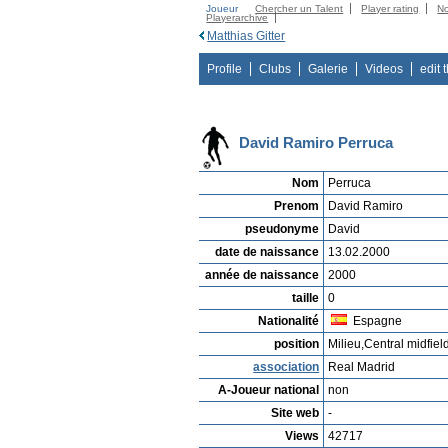
Joueur
Chercher un Talent
Player rating
N
Playerarchive
Matthias Gitter
Profile
Clubs
Galerie
Videos
edit 
David Ramiro Perruca
Nom
Perruca
Prenom
David Ramiro
pseudonyme
David
date de naissance
13.02.2000
année de naissance
2000
taille
0
Nationalité
Espagne
position
Milieu,Central midfiel
association
Real Madrid
A-Joueur national
non
Site web
-
Views
42717