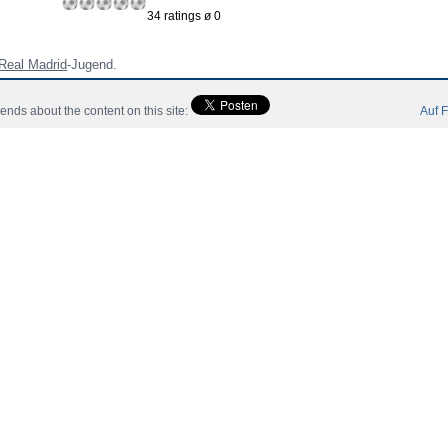
34 ratings ø 0
Real Madrid
-Jugend.
riends about the content on this site:
Auf F
Informations
Joueur
Community
Catalog
Contactez
 All Rights Reserved.