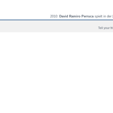
2010:
David Ramiro Perruca
spielt in der
Tell your f
Accueil
Copyright © 2006 - 2026 Fussball-Talente.com.