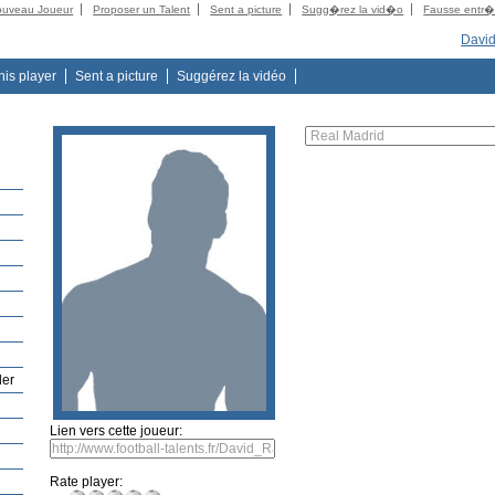
ouveau Joueur
Proposer un Talent
Sent a picture
Sugg�rez la vid�o
Fausse entr
David
this player
Sent a picture
Suggérez la vidéo
der
Lien vers cette joueur:
Rate player: