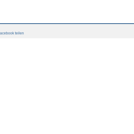
acebook teilen
Contact
accord ASF
Login