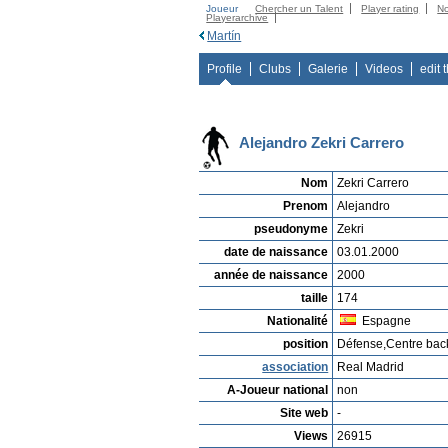
Joueur
Chercher un Talent
Player rating
N
Playerarchive
Martín
Profile
Clubs
Galerie
Videos
edit 
Alejandro Zekri Carrero
Nom
Zekri Carrero
Prenom
Alejandro
pseudonyme
Zekri
date de naissance
03.01.2000
année de naissance
2000
taille
174
Nationalité
Espagne
position
Défense,Centre bac
association
Real Madrid
A-Joueur national
non
Site web
-
Views
26915