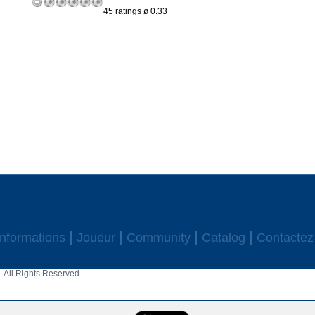
45 ratings ø 0.33
Informations
Joueur
Community
Catalog
Contactez
 All Rights Reserved.
aw