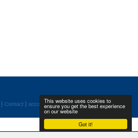
This website uses cookies to
Contact
accord ASF
Login
ensure you get the best experience
on our website
Got it!