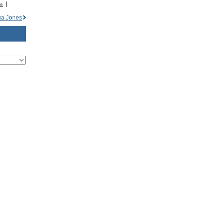
�e
ua Jones