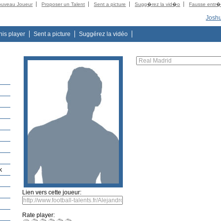
ouveau Joueur
Proposer un Talent
Sent a picture
Sugg�rez la vid�o
Fausse entr
Josh
this player
Sent a picture
Suggérez la vidéo
k
Lien vers cette joueur:
Rate player: