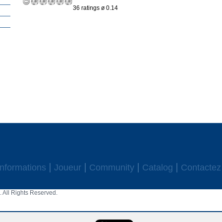
36 ratings ø 0.14
Informations
Joueur
Community
Catalog
Contactez
 All Rights Reserved.
aw