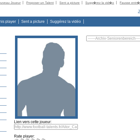
ouveau Joueur
Proposer un Talent
Sent a picture
Sugg�rez la vid�o
Fausse entr
J
this player
Sent a picture
Suggérez la vidéo
Lien vers cette joueur:
Rate player: