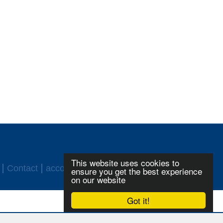
This website uses cookies to
Contact
accord ASF
Login
ensure you get the best experience
on our website
Got it!