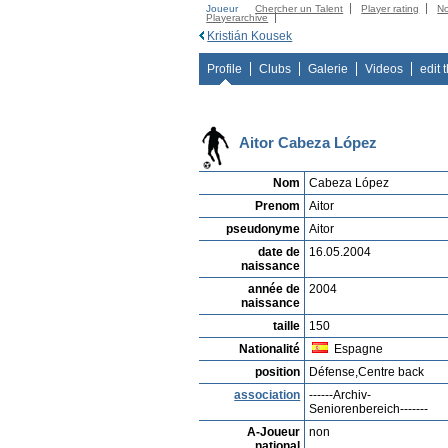
Joueur
Chercher un Talent
Player rating
N
Playerarchive
Kristián Kousek
Profile
Clubs
Galerie
Videos
edit 
Aitor Cabeza López
Nom
Cabeza López
Prenom
Aitor
pseudonyme
Aitor
date de
16.05.2004
naissance
année de
2004
naissance
taille
150
Nationalité
Espagne
position
Défense,Centre back
association
------Archiv-
Seniorenbereich-------
A-Joueur
non
national