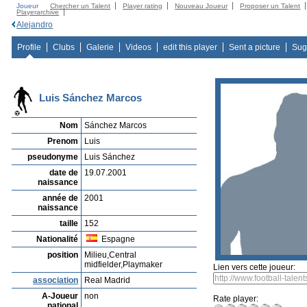
Joueur
Chercher un Talent
Player rating
Nouveau Joueur
Proposer un Talent
Playerarchive
Alejandro
Profile
Clubs
Galerie
Videos
edit this player
Sent a picture
Sug
Luis Sánchez Marcos
Nom
Sánchez Marcos
Prenom
Luis
pseudonyme
Luis Sánchez
date de
19.07.2001
naissance
année de
2001
naissance
taille
152
Nationalité
Espagne
position
Milieu,Central
midfielder,Playmaker
Lien vers cette joueur:
association
Real Madrid
A-Joueur
non
Rate player:
national