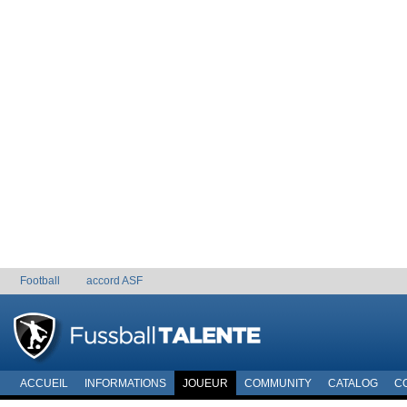
Football
accord ASF
ACCUEIL
INFORMATIONS
JOUEUR
COMMUNITY
CATALOG
C