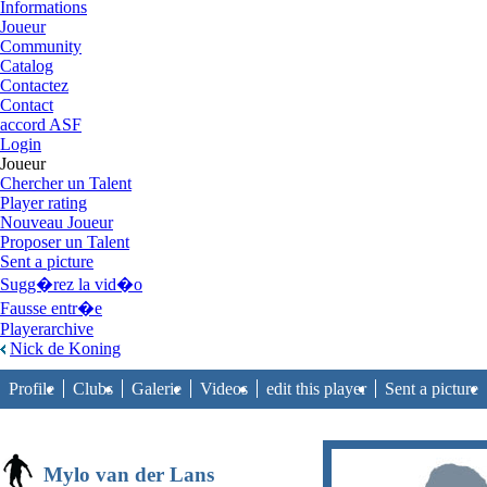
Informations
Joueur
Community
Catalog
Contactez
Contact
accord ASF
Login
Joueur
Chercher un Talent
Player rating
Nouveau Joueur
Proposer un Talent
Sent a picture
Sugg�rez la vid�o
Fausse entr�e
Playerarchive
Nick de Koning
Profile
Clubs
Galerie
Videos
edit this player
Sent a picture
Mylo van der Lans