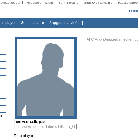
ouveau Joueur
Proposer un Talent
Sent a picture
Sugg�rez la vid�o
Fausse entr
Danil
this player
Sent a picture
Suggérez la vidéo
er
Lien vers cette joueur:
Rate player: