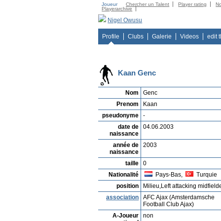
Joueur
Chercher un Talent
Player rating
N
Playerarchive
Nigel Owusu
Profile
Clubs
Galerie
Videos
edit 
Kaan Genc
Nom
Genc
Prenom
Kaan
pseudonyme
-
date de
04.06.2003
naissance
année de
2003
naissance
taille
0
Nationalité
Pays-Bas,
Turquie
position
Milieu,Left attacking midfield
association
AFC Ajax (Amsterdamsche
Football Club Ajax)
A-Joueur
non