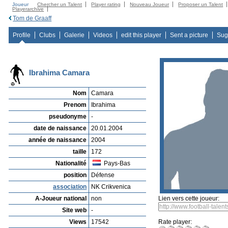
Joueur
Chercher un Talent
Player rating
Nouveau Joueur
Proposer un Talent
Playerarchive
Tom de Graaff
Profile
Clubs
Galerie
Videos
edit this player
Sent a picture
Sug
Ibrahima Camara
Nom
Camara
Prenom
Ibrahima
pseudonyme
-
date de naissance
20.01.2004
année de naissance
2004
taille
172
Nationalité
Pays-Bas
position
Défense
association
NK Crikvenica
A-Joueur national
non
Lien vers cette joueur:
Site web
-
Views
17542
Rate player: