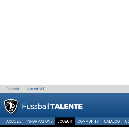
Football
accord ASF
ACCUEIL
INFORMATIONS
JOUEUR
COMMUNITY
CATALOG
C