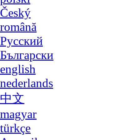
Langue
deutsch
english
español
italiano
français
polski
Český
română
Русский