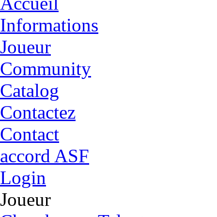
Български
english
nederlands
中文
magyar
türkçe
Accueil
Informations
Joueur
Community