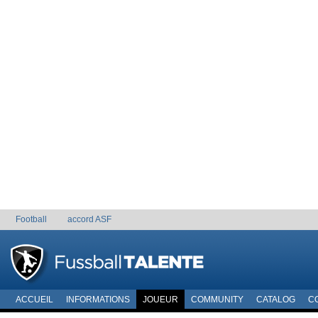
Football
accord ASF
ACCUEIL
INFORMATIONS
JOUEUR
COMMUNITY
CATALOG
C