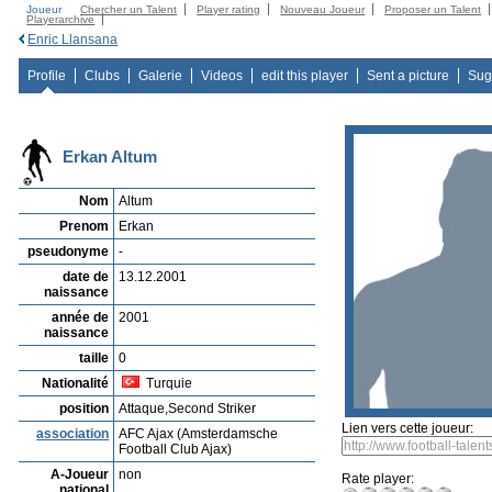
Joueur
Chercher un Talent
Player rating
Nouveau Joueur
Proposer un Talent
Playerarchive
Enric Llansana
Profile
Clubs
Galerie
Videos
edit this player
Sent a picture
Sug
Erkan Altum
Nom
Altum
Prenom
Erkan
pseudonyme
-
date de
13.12.2001
naissance
année de
2001
naissance
taille
0
Nationalité
Turquie
position
Attaque,Second Striker
Lien vers cette joueur:
association
AFC Ajax (Amsterdamsche
Football Club Ajax)
A-Joueur
non
Rate player:
national