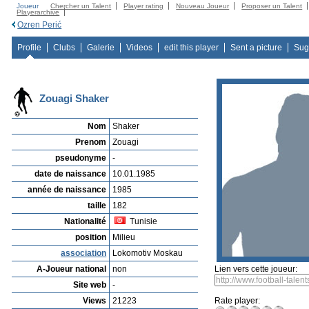
Joueur
Chercher un Talent
Player rating
Nouveau Joueur
Proposer un Talent
Playerarchive
Ozren Perić
Profile
Clubs
Galerie
Videos
edit this player
Sent a picture
Sug
Zouagi Shaker
Nom
Shaker
Prenom
Zouagi
pseudonyme
-
date de naissance
10.01.1985
année de naissance
1985
taille
182
Nationalité
Tunisie
position
Milieu
association
Lokomotiv Moskau
A-Joueur national
non
Lien vers cette joueur:
Site web
-
Views
21223
Rate player: