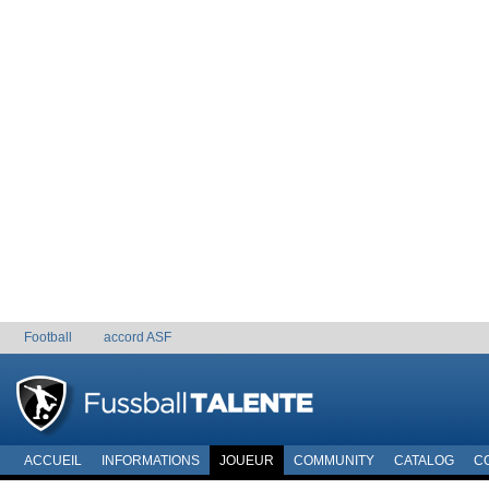
Football
accord ASF
ACCUEIL
INFORMATIONS
JOUEUR
COMMUNITY
CATALOG
C