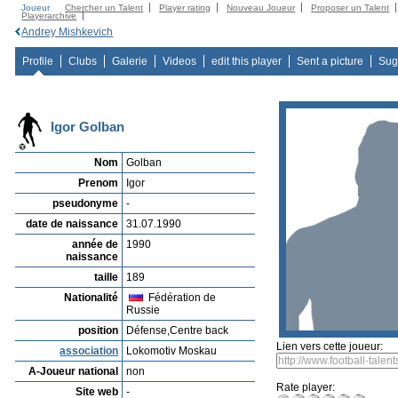
Joueur
Chercher un Talent
Player rating
Nouveau Joueur
Proposer un Talent
Playerarchive
Andrey Mishkevich
Profile
Clubs
Galerie
Videos
edit this player
Sent a picture
Sug
Igor Golban
Nom
Golban
Prenom
Igor
pseudonyme
-
date de naissance
31.07.1990
année de
1990
naissance
taille
189
Nationalité
Fédération de
Russie
position
Défense,Centre back
Lien vers cette joueur:
association
Lokomotiv Moskau
A-Joueur national
non
Rate player:
Site web
-