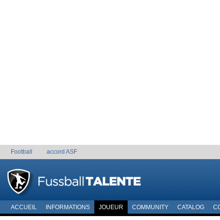
Football
accord ASF
ACCUEIL
INFORMATIONS
JOUEUR
COMMUNITY
CATALOG
C