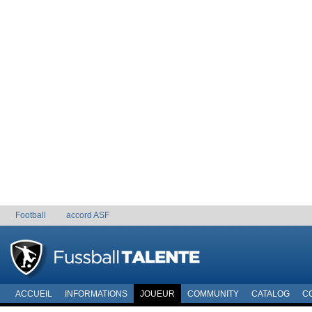
Football
accord ASF
ACCUEIL
INFORMATIONS
JOUEUR
COMMUNITY
CATALOG
C