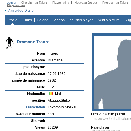
Joueur
Chercher un Talent
Player rating
Nouveau Joueur
Proposer un Talent
Playerarchive
Mamadou Diallo
Profile
Clubs
Galerie
Videos
edit this player
Sent a picture
Sug
Dramane Traore
Nom
Traore
Prenom
Dramane
pseudonyme
-
date de naissance
17.06.1982
année de naissance
1982
taille
192
Nationalité
Mali
position
Attaque,Striker
association
Lokomotiv Moskau
A-Joueur national
non
Lien vers cette joueur:
Site web
-
Views
23209
Rate player: