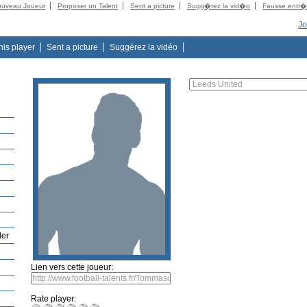
ouveau Joueur
Proposer un Talent
Sent a picture
Sugg�rez la vid�o
Fausse entr
Jo
this player
Sent a picture
Suggérez la vidéo
der
Lien vers cette joueur:
Rate player: