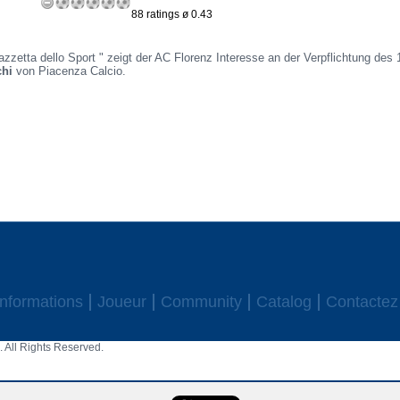
88 ratings ø 0.43
zzetta dello Sport " zeigt der AC Florenz Interesse an der Verpflichtung des 
hi
von Piacenza Calcio.
Informations
Joueur
Community
Catalog
Contactez
 All Rights Reserved.