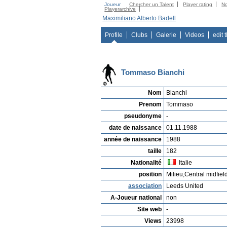
Joueur
Chercher un Talent
Player rating
N
Playerarchive
Maximiliano Alberto Badell
Profile
Clubs
Galerie
Videos
edit 
Tommaso Bianchi
Nom
Bianchi
Prenom
Tommaso
pseudonyme
-
date de naissance
01.11.1988
année de naissance
1988
taille
182
Nationalité
Italie
position
Milieu,Central midfiel
association
Leeds United
A-Joueur national
non
Site web
-
Views
23998