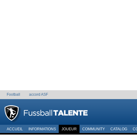
Football
accord ASF
ACCUEIL
INFORMATIONS
JOUEUR
COMMUNITY
CATALOG
C