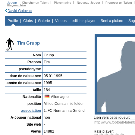
Joueur
Chercher un Talent
Player rating
Nouveau Joueur
Proposer un Talent
Playerarchive
David Gotovac
Profile
Clubs
Galerie
Videos
edit this player
Sent a picture
Sug
Tim Grupp
Nom
Grupp
Prenom
Tim
pseudonyme
-
date de naissance
05.01.1995
année de naissance
1995
taille
184
Nationalité
Allemagne
position
Milieu,Central midfielder
association
1. FC Normannia Gmünd
A-Joueur national
non
Lien vers cette joueur:
Site web
-
Views
14882
Rate player: