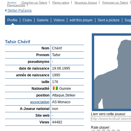
Joueur
Chercher un Talent
Player rating
Nouveau Joueur
Proposer un Talent
Playerarchive
Stefan Pačavra
Profile
Clubs
Galerie
Videos
edit this player
Sent a picture
Sug
Tafsir Chérif
Nom
Chérif
Prenom
Tafsir
pseudonyme
-
date de naissance
19.06.1995
année de naissance
1995
taille
176
Nationalité
Guinée
position
Attaque,Striker
association
AS Monaco
A-Joueur national
non
Lien vers cette joueur:
Site web
-
Views
44482
Rate player: