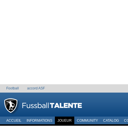
Football
accord ASF
ACCUEIL
INFORMATIONS
JOUEUR
COMMUNITY
CATALOG
C