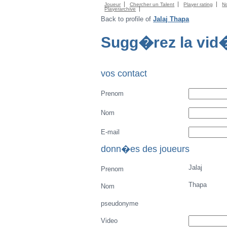
Joueur
Chercher un Talent
Player rating
N
Playerarchive
Back to profile of
Jalaj Thapa
Sugg�rez la vid
vos contact
Prenom
Nom
E-mail
donn�es des joueurs
Jalaj
Prenom
Thapa
Nom
pseudonyme
Video