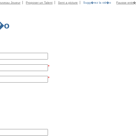
ouveau Joueur
Proposer un Talent
Sent a picture
Sugg�rez la vid�o
Fausse entr
�o
*
*