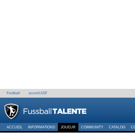
Football
accord ASF
ACCUEIL
INFORMATIONS
JOUEUR
COMMUNITY
CATALOG
C