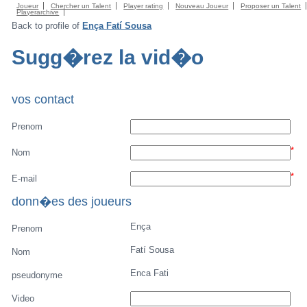
Joueur
Chercher un Talent
Player rating
Nouveau Joueur
Proposer un Talent
Playerarchive
Back to profile of
Ença Fatí Sousa
Sugg�rez la vid�o
vos contact
Prenom
*
Nom
*
E-mail
donn�es des joueurs
Ença
Prenom
Fatí Sousa
Nom
Enca Fati
pseudonyme
Video