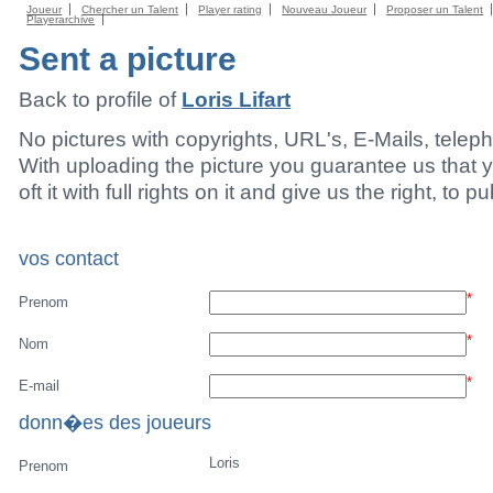
Joueur
Chercher un Talent
Player rating
Nouveau Joueur
Proposer un Talent
Playerarchive
Sent a picture
Back to profile of
Loris Lifart
No pictures with copyrights, URL's, E-Mails, tele
With uploading the picture you guarantee us that 
oft it with full rights on it and give us the right, to p
vos contact
*
Prenom
*
Nom
*
E-mail
donn�es des joueurs
Loris
Prenom