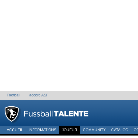
Football
accord ASF
ACCUEIL
INFORMATIONS
JOUEUR
COMMUNITY
CATALOG
C