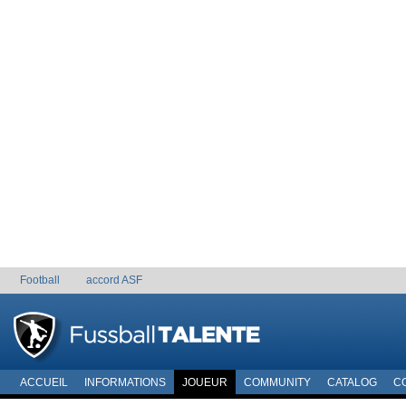
Football
accord ASF
ACCUEIL
INFORMATIONS
JOUEUR
COMMUNITY
CATALOG
C