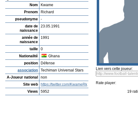
Nom
Kwame
Prenom
Richard
pseudonyme
-
date de
23.05.1991
naissance
année de
1991
naissance
taille
0
Nationalité
Ghana
position
Défense
Lien vers cette joueur:
association
Techiman Universal Stars
A-Joueur national
non
Rate player:
Site web
https://twitter.com/KwameRk
Views
5952
19 rat