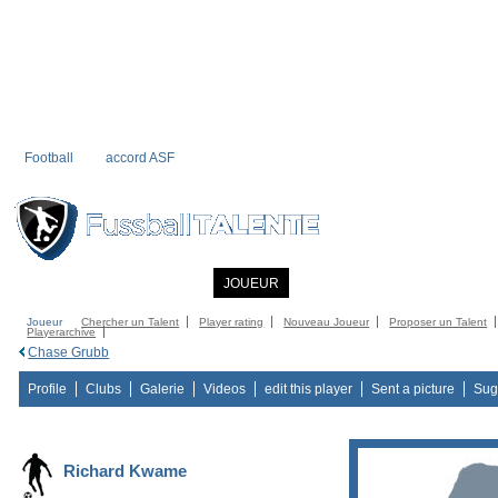
Football
accord ASF
ACCUEIL
INFORMATIONS
JOUEUR
COMMUNITY
CATALOG
C
Joueur
Chercher un Talent
Player rating
Nouveau Joueur
Proposer un Talent
Playerarchive
Chase Grubb
Profile
Clubs
Galerie
Videos
edit this player
Sent a picture
Sug
Richard Kwame