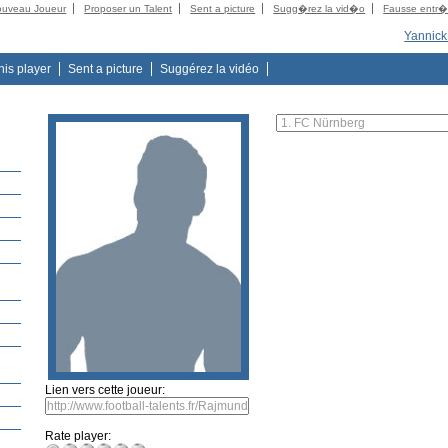
ouveau Joueur
Proposer un Talent
Sent a picture
Sugg�rez la vid�o
Fausse entr
Yannick
this player
Sent a picture
Suggérez la vidéo
Lien vers cette joueur:
Rate player: