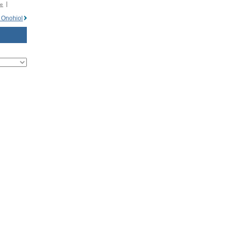
�e
 Onohiol