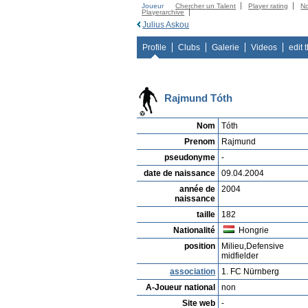
Joueur
Chercher un Talent
Player rating
N
Playerarchive
Julius Askou
Profile
Clubs
Galerie
Videos
edit 
Rajmund Tóth
Nom
Tóth
Prenom
Rajmund
pseudonyme
-
date de naissance
09.04.2004
année de
2004
naissance
taille
182
Nationalité
Hongrie
position
Milieu,Defensive
midfielder
association
1. FC Nürnberg
A-Joueur national
non
Site web
-