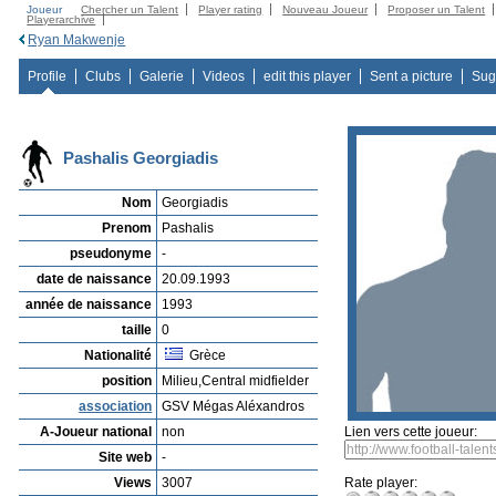
Joueur
Chercher un Talent
Player rating
Nouveau Joueur
Proposer un Talent
Playerarchive
Ryan Makwenje
Profile
Clubs
Galerie
Videos
edit this player
Sent a picture
Sug
Pashalis Georgiadis
Nom
Georgiadis
Prenom
Pashalis
pseudonyme
-
date de naissance
20.09.1993
année de naissance
1993
taille
0
Nationalité
Grèce
position
Milieu,Central midfielder
association
GSV Mégas Aléxandros
A-Joueur national
non
Lien vers cette joueur:
Site web
-
Views
3007
Rate player: