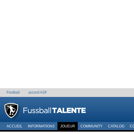
Football
accord ASF
ACCUEIL
INFORMATIONS
JOUEUR
COMMUNITY
CATALOG
C