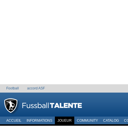
Football
accord ASF
ACCUEIL
INFORMATIONS
JOUEUR
COMMUNITY
CATALOG
C