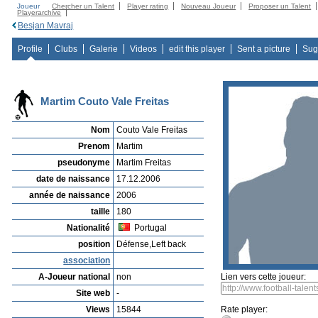
Joueur
Chercher un Talent
Player rating
Nouveau Joueur
Proposer un Talent
Playerarchive
Besjan Mavraj
Profile
Clubs
Galerie
Videos
edit this player
Sent a picture
Sug
Martim Couto Vale Freitas
Nom
Couto Vale Freitas
Prenom
Martim
pseudonyme
Martim Freitas
date de naissance
17.12.2006
année de naissance
2006
taille
180
Nationalité
Portugal
position
Défense,Left back
association
A-Joueur national
non
Lien vers cette joueur:
Site web
-
Views
15844
Rate player: