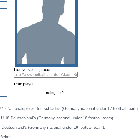
ouveau Joueur
Proposer un Talent
Sent a picture
Sugg�rez la vid�o
Fausse entr
Ro
this player
Sent a picture
Suggérez la vidéo
Lien vers cette joueur:
Rate player: