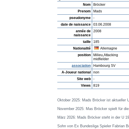
Joueur
Chercher un Talent
Player rating
N
Playerarchive
Maykel Gomis
Profile
Clubs
Galerie
Videos
edit 
Mads Bröcker
Nom
Bröcker
Prenom
Mads
pseudonyme
-
date de naissance
03.06.2008
année de
2008
naissance
taille
185
Nationalité
Allemagne
position
Milieu,Attacking
midfielder
association
Hambourg SV
A-Joueur national
non
Site web
-