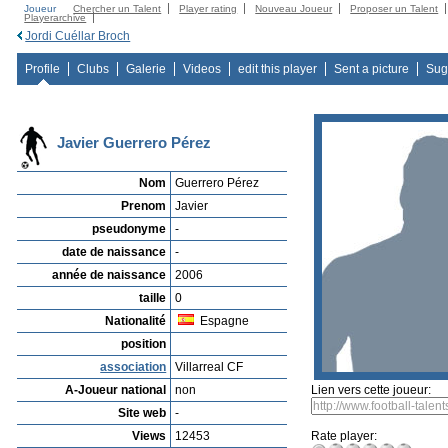
Joueur
Chercher un Talent
Player rating
Nouveau Joueur
Proposer un Talent
Playerarchive
Jordi Cuéllar Broch
Profile
Clubs
Galerie
Videos
edit this player
Sent a picture
Sug
Javier Guerrero Pérez
Nom
Guerrero Pérez
Prenom
Javier
pseudonyme
-
date de naissance
-
année de naissance
2006
taille
0
Nationalité
Espagne
position
association
Villarreal CF
A-Joueur national
non
Lien vers cette joueur:
Site web
-
Views
12453
Rate player: