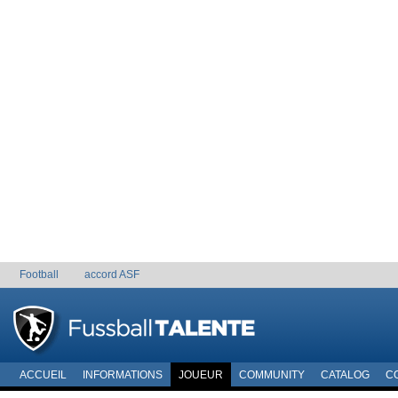
Football
accord ASF
ACCUEIL
INFORMATIONS
JOUEUR
COMMUNITY
CATALOG
C