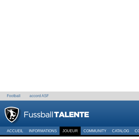
Football
accord ASF
ACCUEIL
INFORMATIONS
JOUEUR
COMMUNITY
CATALOG
C