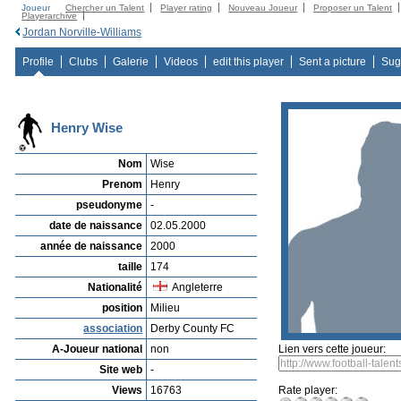
Joueur
Chercher un Talent
Player rating
Nouveau Joueur
Proposer un Talent
Playerarchive
Jordan Norville-Williams
Profile
Clubs
Galerie
Videos
edit this player
Sent a picture
Sug
Henry Wise
Nom
Wise
Prenom
Henry
pseudonyme
-
date de naissance
02.05.2000
année de naissance
2000
taille
174
Nationalité
Angleterre
position
Milieu
association
Derby County FC
A-Joueur national
non
Lien vers cette joueur:
Site web
-
Views
16763
Rate player: