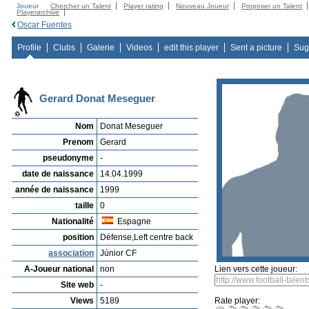
Joueur
Chercher un Talent
Player rating
Nouveau Joueur
Proposer un Talent
Playerarchive
Oscar Fuentes
Profile
Clubs
Galerie
Videos
edit this player
Sent a picture
Sug
Gerard Donat Meseguer
Nom
Donat Meseguer
Prenom
Gerard
pseudonyme
-
date de naissance
14.04.1999
année de naissance
1999
taille
0
Nationalité
Espagne
position
Défense,Left centre back
association
Júnior CF
A-Joueur national
non
Lien vers cette joueur:
Site web
-
Views
5189
Rate player: