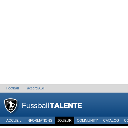
Football
accord ASF
ACCUEIL
INFORMATIONS
JOUEUR
COMMUNITY
CATALOG
C