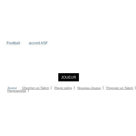
Football
accord ASF
ACCUEIL
INFORMATIONS
JOUEUR
COMMUNITY
CATALOG
C