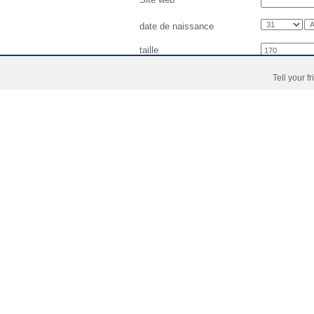
date de naissance
taille
Nationalité
Tell your f
position
association
A-Joueur national
oui
Video