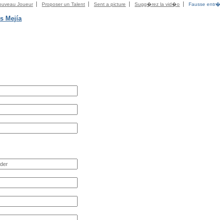
ouveau Joueur
Proposer un Talent
Sent a picture
Sugg�rez la vid�o
Fausse entr
s Mejía