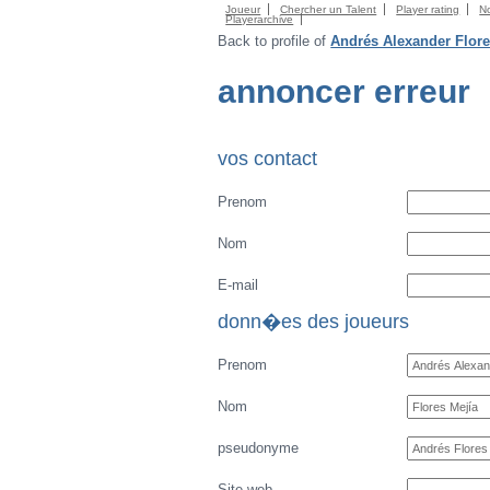
Joueur
Chercher un Talent
Player rating
N
Playerarchive
Back to profile of
Andrés Alexander Flore
annoncer erreur
vos contact
Prenom
Nom
E-mail
donn�es des joueurs
Prenom
Nom
pseudonyme
Site web