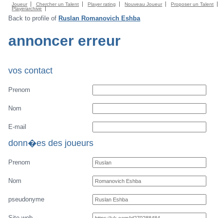
Joueur
Chercher un Talent
Player rating
Nouveau Joueur
Proposer un Talent
Playerarchive
Back to profile of
Ruslan Romanovich Eshba
annoncer erreur
vos contact
Prenom
Nom
E-mail
donn�es des joueurs
Prenom
Nom
pseudonyme
Site web