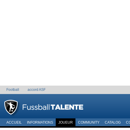
Football
accord ASF
ACCUEIL
INFORMATIONS
JOUEUR
COMMUNITY
CATALOG
C