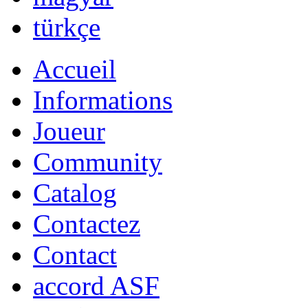
română
Русский
Български
english
nederlands
中文
magyar
türkçe
Accueil
Informations